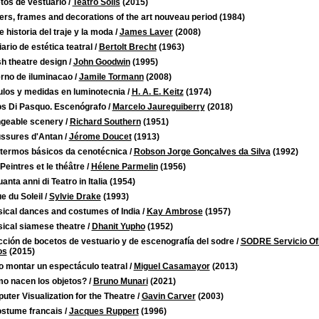
tos de vestuario
/
Teatro Solís
(2015)
rs, frames and decorations of the art nouveau period
(1984)
 historia del traje y la moda
/
James Laver
(2008)
ario de estética teatral
/
Bertolt Brecht
(1963)
sh theatre design
/
John Goodwin
(1995)
rno de iluminacao
/
Jamile Tormann
(2008)
ulos y medidas en luminotecnia
/
H. A. E. Keitz
(1974)
os Di Pasquo. Escenógrafo
/
Marcelo Jaureguiberry
(2018)
geable scenery
/
Richard Southern
(1951)
ssures d'Antan
/
Jérome Doucet
(1913)
 termos básicos da cenotécnica
/
Robson Jorge Gonçalves da Silva
(1992)
Peintres et le théâtre
/
Hélene Parmelin
(1956)
anta anni di Teatro in Italia
(1954)
e du Soleil
/
Sylvie Drake
(1993)
sical dances and costumes of India
/
Kay Ambrose
(1957)
sical siamese theatre
/
Dhanit Yupho
(1952)
ción de bocetos de vestuario y de escenografía del sodre
/
SODRE Servicio Ofic
os
(2015)
 montar un espectáculo teatral
/
Miguel Casamayor
(2013)
o nacen los objetos?
/
Bruno Munari
(2021)
ter Visualization for the Theatre
/
Gavin Carver
(2003)
ostume francais
/
Jacques Ruppert
(1996)