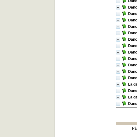
Danc
Danc
Dance
Dance
Danc
Danc
Danc
Danc
Danc
Danc
Danc
Danc
Danc
La d
Dan
La d
Dans
Pá