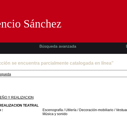
Florencio Sánchez -EMAD-
encio Sánchez
Búsqueda avanzada
cción se encuentra parcialmente catalogada en línea"
squeda
EÑO Y REALIZACION
REALIZACION TEATRAL
 :
Escenografía / Utilería / Decoración-mobiliario / Vestuar
Música y sonido