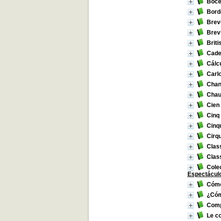
Boce
Borde
Breve
Brevi
Briti
Cade
Cálc
Carl
Chan
Chau
Cien
Cinq 
Cinqu
Cirqu
Clas
Clas
Colec
Espectácul
Cómo
¿Cóm
Compu
Le c