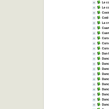
Le c
Le co
Cost
Coté
La cr
Cuan
Cuen
Curso
Curso
Curs
Dan 
Danc
Danc
Danc
Danc
Danc
Danc
Danc
Danc
Danc
Danc