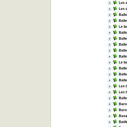
Les a
Les a
Balle
Balle
Le ba
Balle
Balle
Balle
Balle
Balle
Le ba
Ball
Balle
Ball
Les b
Les 
Balle
Baron
Baro
Basa
Bati