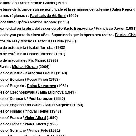
ostume en France
/
Emile Gallois
(1930)
stume de la garde suisse pontificale et la renaissance italienne
/
Jules Repond
umes régionaux
/
Paul Luis de Giafferri
(1940)
 costume Opéra
/
Martine Kahane
(1995)
eatividad en la obra del escenografo Saulo Benavente
/
Francisco Javier
(1984
do hayan pasado cinco años. Suponiendo que la ópera sea teatro
/
Patrice Ché
tos de Fray Mocho
/
Héctor Basaldua
(1963)
 de estéticista
/
Isabel Torroba
(1988)
 de estéticista
/
Isabel Torroba
(1987)
o de maquillaje
/
Pia Manno
(1998)
Flavin
/
Michael Govan
(2004)
es of Austria
/
Katharina Breuer
(1948)
es of Belgium
/
Roger Pinon
(1953)
es of Bulgaria
/
Raina Katsarova
(1951)
es of Czechoslovakia
/
Mila Lubinová
(1949)
es of Denmark
/
Poul Lorenzen
(1950)
es of England and Wales
/
Maud Karpeles
(1950)
es of Finland
/
Yngvar Heikel
(1948)
es of France
/
Violet Alford
(1950)
es of France
/
Violet Alford
(1952)
es of Germany
/
Agnes Fyfe
(1951)