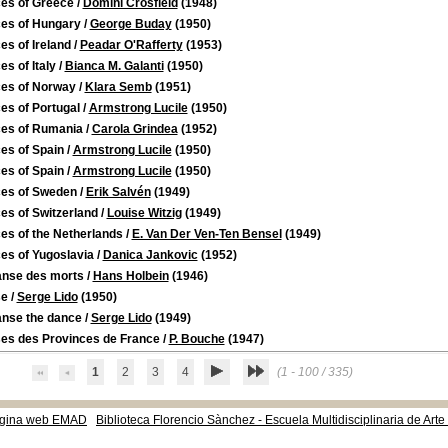
es of Greece
/
Domini Crosfield
(1948)
es of Hungary
/
George Buday
(1950)
s of Ireland
/
Peadar O'Rafferty
(1953)
s of Italy
/
Bianca M. Galanti
(1950)
es of Norway
/
Klara Semb
(1951)
es of Portugal
/
Armstrong Lucile
(1950)
es of Rumania
/
Carola Grindea
(1952)
es of Spain
/
Armstrong Lucile
(1950)
es of Spain
/
Armstrong Lucile
(1950)
es of Sweden
/
Erik Salvén
(1949)
es of Switzerland
/
Louise Witzig
(1949)
es of the Netherlands
/
E. Van Der Ven-Ten Bensel
(1949)
es of Yugoslavia
/
Danica Jankovic
(1952)
anse des morts
/
Hans Holbein
(1946)
se
/
Serge Lido
(1950)
anse the dance
/
Serge Lido
(1949)
es des Provinces de France
/
P. Bouche
(1947)
1
2
3
4
(1 - 100 / 335)
gina web EMAD
Biblioteca Florencio Sànchez - Escuela Multidisciplinaria de Art