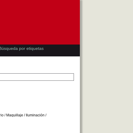
Búsqueda por etiquetas
io / Maquillaje / Iluminación /