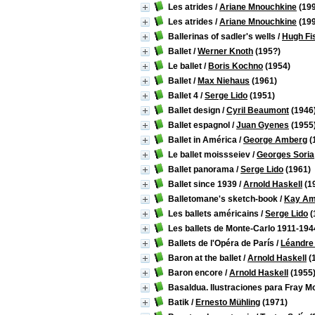
Les atrides
/
Ariane Mnouchkine
(199
Les atrides
/
Ariane Mnouchkine
(199
Ballerinas of sadler's wells
/
Hugh Fi
Ballet
/
Werner Knoth
(195?)
Le ballet
/
Boris Kochno
(1954)
Ballet
/
Max Niehaus
(1961)
Ballet 4
/
Serge Lido
(1951)
Ballet design
/
Cyril Beaumont
(1946
Ballet espagnol
/
Juan Gyenes
(1955
Ballet in América
/
George Amberg
(
Le ballet moissseiev
/
Georges Soria
Ballet panorama
/
Serge Lido
(1961)
Ballet since 1939
/
Arnold Haskell
(1
Balletomane's sketch-book
/
Kay Am
Les ballets américains
/
Serge Lido
(
Les ballets de Monte-Carlo 1911-194
Ballets de l'Opéra de París
/
Léandre 
Baron at the ballet
/
Arnold Haskell
(
Baron encore
/
Arnold Haskell
(1955
Basaldua. Ilustraciones para Fray 
Batik
/
Ernesto Mühling
(1971)