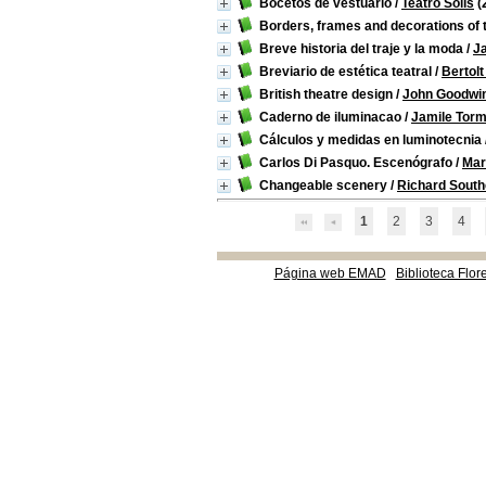
Bocetos de vestuario
/
Teatro Solís
(
Borders, frames and decorations of 
Breve historia del traje y la moda
/
J
Breviario de estética teatral
/
Bertolt
British theatre design
/
John Goodwi
Caderno de iluminacao
/
Jamile Tor
Cálculos y medidas en luminotecnia
Carlos Di Pasquo. Escenógrafo
/
Mar
Changeable scenery
/
Richard South
1
2
3
4
Página web EMAD
Biblioteca Flor