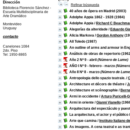
Dirección
Refinar búsqueda
Biblioteca Florencio Sànchez -
40 años de ópera en Madrid
(2003)
Escuela Multidisciplinaria de
Arte Dramàtico
Adolphe Appia 1862 - 1928
(1984)
Adolphe Appia
/
Richard C Beachma
Montevideo
Uruguay
Alegorías da alteridade
/
Eduardo Gi
Alicia Markova
/
Gordon Anthony
(19
contacto
All Toledo
(1987)
Canelones 1084
An outline of arms and armour in En
2do. Piso
Análisis de obras de repertorio
(1962
Tel: 1950-8865
Año 2 Nª 9 - abril
(Número de Lume)
AÑO I Nº 9 - febrero - marzo
(Número 
Año II Nª 8 - marzo
(Número de Lume
Antropologia dello spazio teatrale.
/
C
Architecture et décors de théatre
/
J
Architecture et scénographie
/
Berna
Armi in occidente
/
Arturo Puricelli-
Armi in oriente
/
Gianni Vianello
(196
Arquitectura del espectáculo y pues
La arquitectura, el actor y el público
Arte que camina
/
Instituto Italiano 
As imagens. A cena teatral e as tra