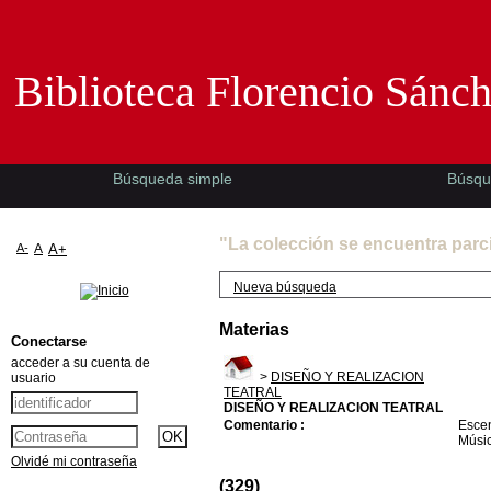
Biblioteca Florencio Sánchez -EMAD-
Biblioteca Florencio Sánc
Búsqueda simple
Búsqu
"La colección se encuentra parc
A-
A
A+
Nueva búsqueda
Materias
Conectarse
acceder a su cuenta de
>
DISEÑO Y REALIZACION
usuario
TEATRAL
DISEÑO Y REALIZACION TEATRAL
Comentario :
Escen
Músic
Olvidé mi contraseña
(329)