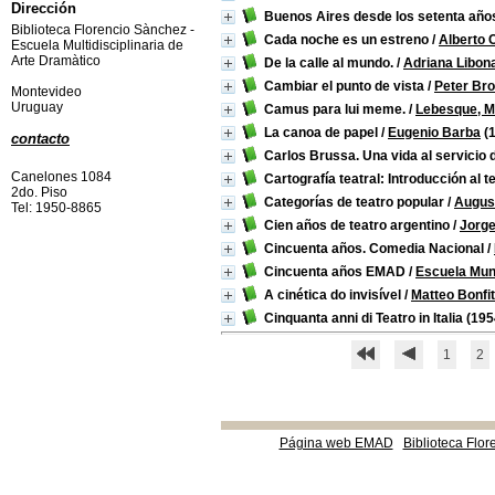
Dirección
Buenos Aires desde los setenta año
Biblioteca Florencio Sànchez -
Cada noche es un estreno
/
Alberto
Escuela Multidisciplinaria de
Arte Dramàtico
De la calle al mundo.
/
Adriana Libona
Cambiar el punto de vista
/
Peter Br
Montevideo
Uruguay
Camus para lui meme.
/
Lebesque, 
La canoa de papel
/
Eugenio Barba
(1
contacto
Carlos Brussa. Una vida al servicio d
Canelones 1084
Cartografía teatral: Introducción al 
2do. Piso
Categorías de teatro popular
/
Augus
Tel: 1950-8865
Cien años de teatro argentino
/
Jorge
Cincuenta años. Comedia Nacional
/
Cincuenta años EMAD
/
Escuela Mun
A cinética do invisível
/
Matteo Bonfit
Cinquanta anni di Teatro in Italia
(195
1
2
Página web EMAD
Biblioteca Flor