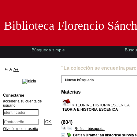
Biblioteca Florencio Sánchez -EMAD-
Biblioteca Florencio Sánc
Búsqueda simple
Búsqu
"La colección se encuentra parc
A-
A
A+
Nueva búsqueda
Materias
Conectarse
acceder a su cuenta de
>
TEORIA E HISTORIA ESCENICA
usuario
TEORIA E HISTORIA ESCENICA
(604)
Olvidé mi contraseña
Refinar búsqueda
British Drama: an historical survey f