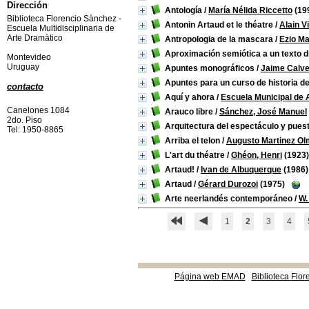
Dirección
Antología
/
María Nélida Riccetto
(19
Biblioteca Florencio Sànchez -
Antonin Artaud et le théatre
/
Alain 
Escuela Multidisciplinaria de
Arte Dramàtico
Antropologia de la mascara
/
Ezio Ma
Aproximación semiótica a un texto 
Montevideo
Uruguay
Apuntes monográficos
/
Jaime Calve
Apuntes para un curso de historia del
contacto
Aquí y ahora
/
Escuela Municipal de
Canelones 1084
Arauco libre
/
Sánchez, José Manuel
2do. Piso
Arquitectura del espectáculo y pues
Tel: 1950-8865
Arriba el telon
/
Augusto Martinez Olm
L'art du théatre
/
Ghéon, Henri
(1923)
Artaud!
/
Ivan de Albuquerque
(1986)
Artaud
/
Gérard Durozoi
(1975)
Arte neerlandés contemporáneo
/
W.
1
2
3
4
Página web EMAD
Biblioteca Flor