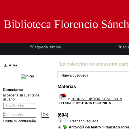
Biblioteca Florencio Sánchez -EMAD-
Biblioteca Florencio Sánc
Búsqueda simple
Búsqu
"La colección se encuentra parc
A-
A
A+
Nueva búsqueda
Materias
Conectarse
acceder a su cuenta de
>
TEORIA E HISTORIA ESCENICA
usuario
TEORIA E HISTORIA ESCENICA
(604)
Olvidé mi contraseña
Refinar búsqueda
Antología del teatro
/
Francisco Torr