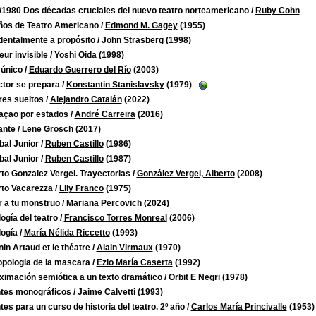
/1980 Dos décadas cruciales del nuevo teatro norteamericano
/
Ruby Cohn
ños de Teatro Americano
/
Edmond M. Gagey
(1955)
dentalmente a propósito
/
John Strasberg
(1998)
eur invisible
/
Yoshi Oida
(1998)
 único
/
Eduardo Guerrero del Río
(2003)
ctor se prepara
/
Konstantin Stanislavsky
(1979)
res sueltos
/
Alejandro Catalán
(2022)
açao por estados
/
André Carreira
(2016)
ante
/
Lene Grosch
(2017)
bal Junior
/
Ruben Castillo
(1986)
bal Junior
/
Ruben Castillo
(1987)
to Gonzalez Vergel. Trayectorias
/
González Vergel, Alberto
(2008)
rto Vacarezza
/
Lily Franco
(1975)
 a tu monstruo
/
Mariana Percovich
(2024)
ogía del teatro
/
Francisco Torres Monreal
(2006)
logía
/
María Nélida Riccetto
(1993)
in Artaud et le théatre
/
Alain Virmaux
(1970)
opologia de la mascara
/
Ezio María Caserta
(1992)
ximación semiótica a un texto dramático
/
Orbit E Negri
(1978)
tes monográficos
/
Jaime Calvetti
(1993)
es para un curso de historia del teatro. 2º año
/
Carlos María Princivalle
(1953)