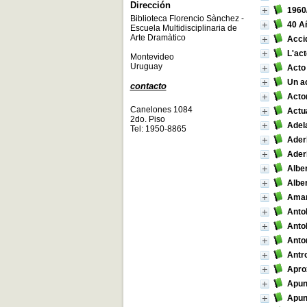
Dirección
1960
Biblioteca Florencio Sànchez -
40 A
Escuela Multidisciplinaria de
Arte Dramàtico
Acci
L'act
Montevideo
Uruguay
Acto
Un a
contacto
Acto
Canelones 1084
Actu
2do. Piso
Adel
Tel: 1950-8865
Ader
Ader
Alber
Albe
Amar
Antol
Anto
Anton
Antr
Apro
Apun
Apunt