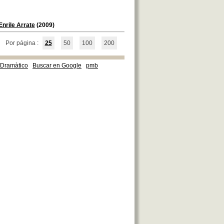
nrile Arrate
(2009)
Por página :
25
50
100
200
e Dramàtico
Buscar en Google
pmb