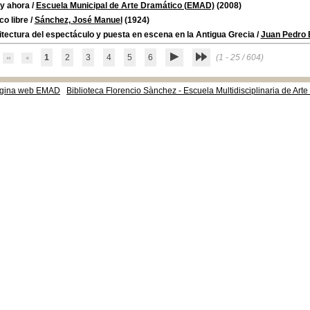
 y ahora
/
Escuela Municipal de Arte Dramático (EMAD)
(2008)
o libre
/
Sánchez, José Manuel
(1924)
tectura del espectáculo y puesta en escena en la Antigua Grecia
/
Juan Pedro E
1
2
3
4
5
6
(1 - 25 / 604)
gina web EMAD
Biblioteca Florencio Sànchez - Escuela Multidisciplinaria de Art