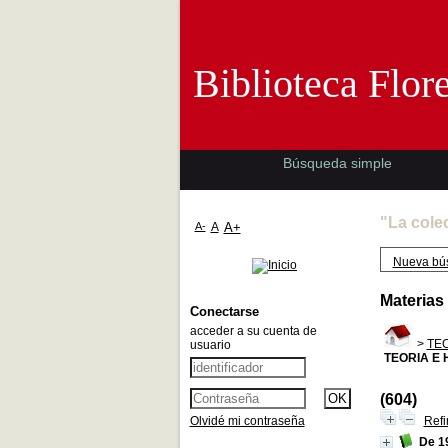
Biblioteca 
Biblioteca Flor
Búsqueda simple
"La cole
A-
A
A+
Nueva bú
Materias
Conectarse
acceder a su cuenta de
>
TEO
usuario
TEORIA E 
(604)
Olvidé mi contraseña
Refi
De 1