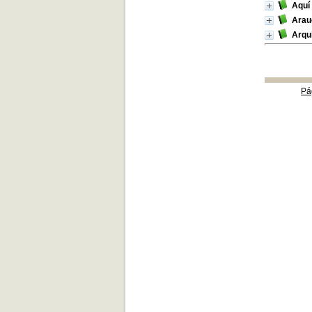
Aquí
Arauc
Arqui
Pá