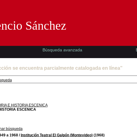
Florencio Sánchez -EMAD-
encio Sánchez
Búsqueda avanzada
cción se encuentra parcialmente catalogada en línea"
squeda
RIA E HISTORIA ESCENICA
HISTORIA ESCENICA
nar búsqueda
949 a 1968
/
Institución Teatral El Galpón (Montevideo)
(1968)