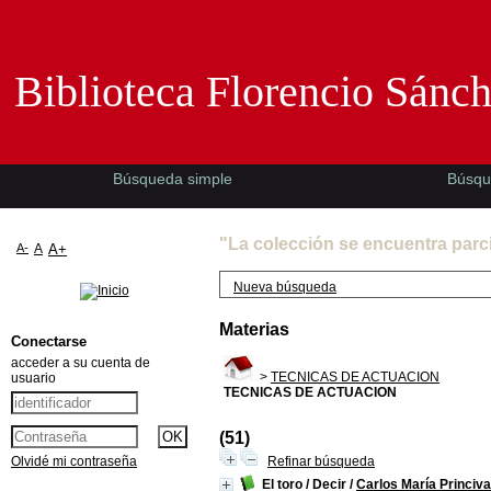
Biblioteca Florencio Sánchez -EMAD-
Biblioteca Florencio Sánc
Búsqueda simple
Búsqu
"La colección se encuentra parc
A-
A
A+
Nueva búsqueda
Materias
Conectarse
acceder a su cuenta de
>
TECNICAS DE ACTUACION
usuario
TECNICAS DE ACTUACION
(51)
Olvidé mi contraseña
Refinar búsqueda
El toro / Decir
/
Carlos María Princiva