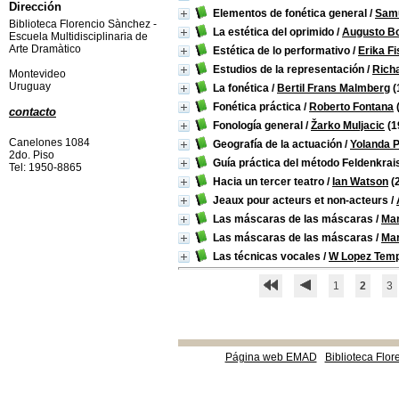
Dirección
Elementos de fonética general
/
Samu
Biblioteca Florencio Sànchez -
La estética del oprimido
/
Augusto B
Escuela Multidisciplinaria de
Arte Dramàtico
Estética de lo performativo
/
Erika Fi
Estudios de la representación
/
Rich
Montevideo
Uruguay
La fonética
/
Bertil Frans Malmberg
(
Fonética práctica
/
Roberto Fontana
contacto
Fonología general
/
Žarko Muljacic
(1
Canelones 1084
Geografía de la actuación
/
Yolanda 
2do. Piso
Guía práctica del método Feldenkrai
Tel: 1950-8865
Hacia un tercer teatro
/
Ian Watson
(
Jeaux pour acteurs et non-acteurs
/
Las máscaras de las máscaras
/
Mar
Las máscaras de las máscaras
/
Mar
Las técnicas vocales
/
W Lopez Tem
1
2
3
Página web EMAD
Biblioteca Flor