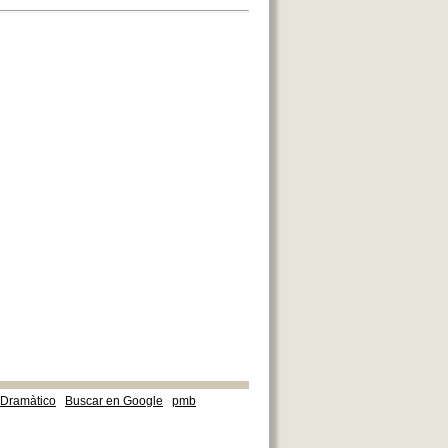
e Dramàtico
Buscar en Google
pmb