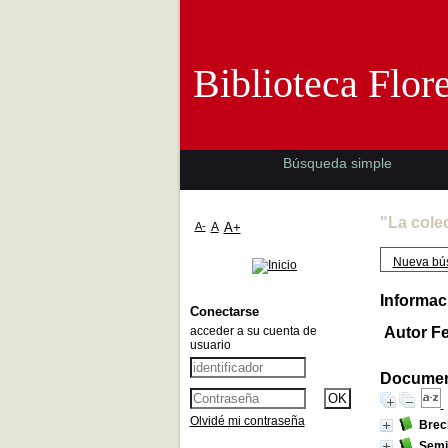
Biblioteca 
Biblioteca Flor
Búsqueda simple
"La cole
A-
A
A+
Nueva bú
Informac
Conectarse
acceder a su cuenta de
Autor F
usuario
Document
Olvidé mi contraseña
Brec
Semió