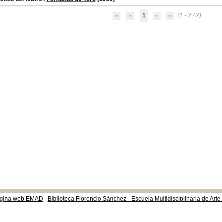
1
(1 - 2 / 2)
gina web EMAD
Biblioteca Florencio Sànchez - Escuela Multidisciplinaria de Art