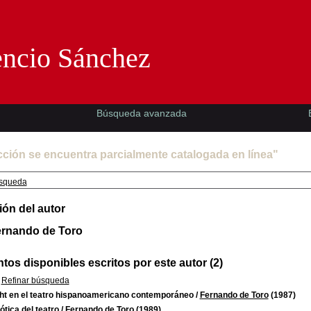
Florencio Sánchez -EMAD-
encio Sánchez
Búsqueda avanzada
cción se encuentra parcialmente catalogada en línea"
squeda
ión del autor
ernando de Toro
os disponibles escritos por este autor (2)
Refinar búsqueda
ht en el teatro hispanoamericano contemporáneo
/
Fernando de Toro
(1987)
tica del teatro
/
Fernando de Toro
(1989)