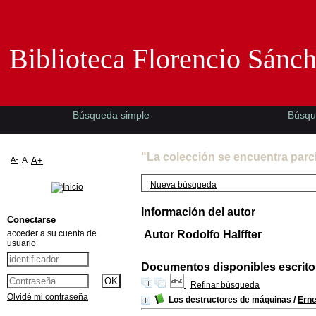
Biblioteca Florencio Sánchez -EMAD-
Biblioteca Florencio Sánc
Búsqueda simple
Búsqu
"La colección se encuentra parc
A-
A
A+
Nueva búsqueda
Información del autor
Conectarse
acceder a su cuenta de
Autor Rodolfo Halffter
usuario
Documentos disponibles escritos
Refinar búsqueda
Olvidé mi contraseña
Los destructores de máquinas
/
Erne