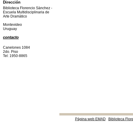
Dirección
Biblioteca Florencio Sànchez -
Escuela Multidisciplinaria de
Arte Dramàtico
Montevideo
Uruguay
contacto
Canelones 1084
2do. Piso
Tel: 1950-8865
Página web EMAD
Biblioteca Flor