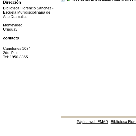
Dirección
Biblioteca Florencio Sànchez -
Escuela Multidisciplinaria de
Arte Dramàtico
Montevideo
Uruguay
contacto
Canelones 1084
2do. Piso
Tel: 1950-8865
Página web EMAD
Biblioteca Flor