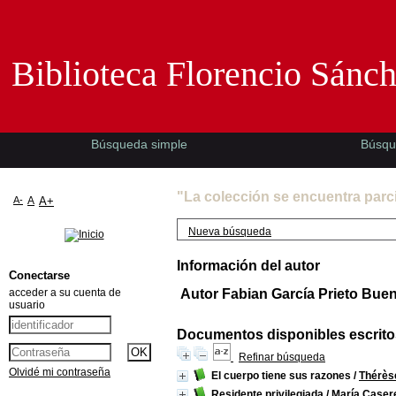
Biblioteca Florencio Sánchez -EMAD-
Biblioteca Florencio Sánc
Búsqueda simple
Búsqu
"La colección se encuentra parc
A-
A
A+
Nueva búsqueda
Información del autor
Conectarse
acceder a su cuenta de
Autor Fabian García Prieto Bue
usuario
Documentos disponibles escritos
Refinar búsqueda
Olvidé mi contraseña
El cuerpo tiene sus razones
/
Thérès
Residente privilegiada
/
María Caser