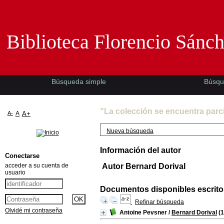
Biblioteca Florencio Sánchez -EMAD-
Biblioteca Florencio Sánc
Búsqueda simple
Búsqu
"La colección se encuentra parc
A-
A
A+
Nueva búsqueda
Información del autor
Conectarse
acceder a su cuenta de
Autor Bernard Dorival
usuario
Documentos disponibles escritos
Refinar búsqueda
Olvidé mi contraseña
Antoine Pevsner
/
Bernard Dorival
(1