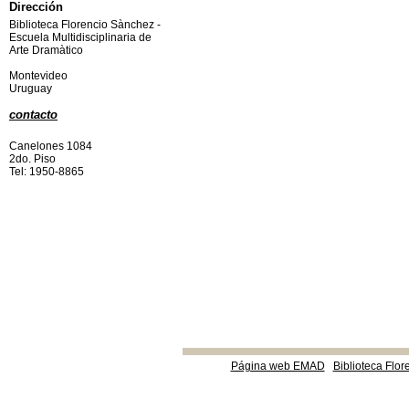
Dirección
Biblioteca Florencio Sànchez -
Escuela Multidisciplinaria de
Arte Dramàtico
Montevideo
Uruguay
contacto
Canelones 1084
2do. Piso
Tel: 1950-8865
Página web EMAD
Biblioteca Flor