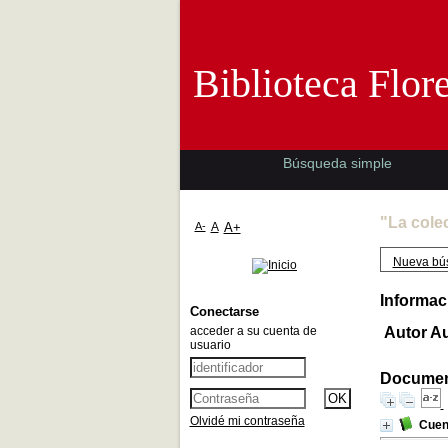
Biblioteca 
Biblioteca Flor
Búsqueda simple
"La cole
A-
A
A+
Nueva bú
Informac
Conectarse
acceder a su cuenta de
Autor A
usuario
Document
Olvidé mi contraseña
Cuen