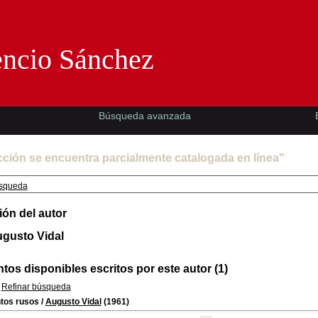
Florencio Sánchez -EMAD-
encio Sánchez
Búsqueda avanzada
cción se encuentra parcialmente catalogada en línea"
squeda
ión del autor
ugusto Vidal
os disponibles escritos por este autor (1)
Refinar búsqueda
tos rusos
/
Augusto Vidal
(1961)