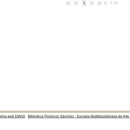
1
(1 - 1 / 1)
gina web EMAD
Biblioteca Florencio Sànchez - Escuela Multidisciplinaria de Art