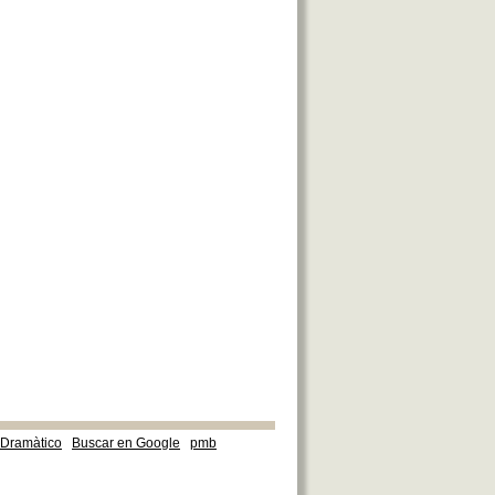
e Dramàtico
Buscar en Google
pmb