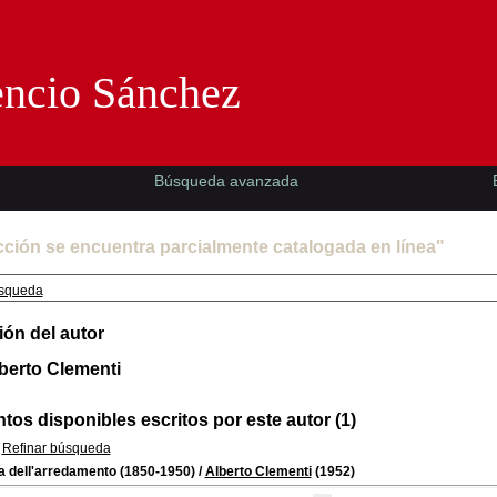
Florencio Sánchez -EMAD-
encio Sánchez
Búsqueda avanzada
cción se encuentra parcialmente catalogada en línea"
squeda
ión del autor
berto Clementi
os disponibles escritos por este autor (1)
Refinar búsqueda
a dell'arredamento (1850-1950)
/
Alberto Clementi
(1952)