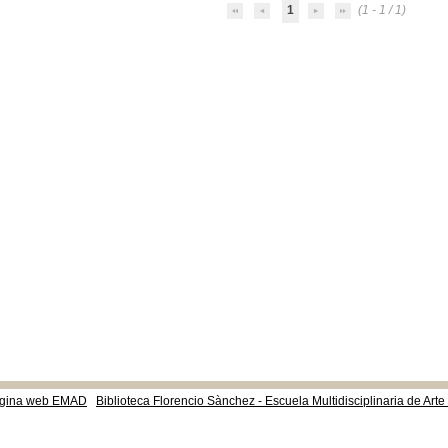
1
(1 - 1 / 1)
gina web EMAD
Biblioteca Florencio Sànchez - Escuela Multidisciplinaria de Art