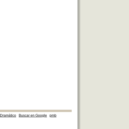
e Dramàtico
Buscar en Google
pmb