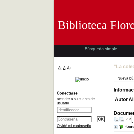
Biblioteca 
Biblioteca Flor
Búsqueda simple
"La cole
A-
A
A+
Nueva bú
Informac
Conectarse
acceder a su cuenta de
Autor Al
usuario
Document
Olvidé mi contraseña
Stori