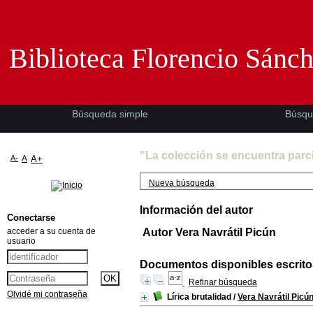
Biblioteca Florencio Sánchez -EMAD-
Biblioteca Florencio Sánc
Búsqueda simple
Búsqu
"La colección se encuentra parc
A-
A
A+
Nueva búsqueda
Información del autor
Conectarse
acceder a su cuenta de
Autor Vera Navrátil Picún
usuario
Documentos disponibles escritos
Refinar búsqueda
Olvidé mi contraseña
Lírica brutalidad
/
Vera Navrátil Picú