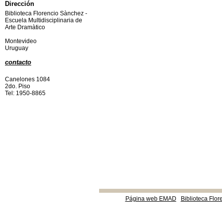
Dirección
Biblioteca Florencio Sànchez -
Escuela Multidisciplinaria de
Arte Dramàtico
Montevideo
Uruguay
contacto
Canelones 1084
2do. Piso
Tel: 1950-8865
Página web EMAD
Biblioteca Flor