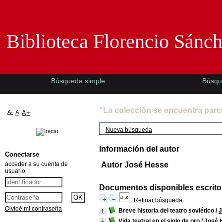
Biblioteca Florencio Sánchez -EMAD-
Biblioteca Florencio Sánc
Búsqueda simple
Búsqu
"La colección se encuentra parc
A-
A
A+
Nueva búsqueda
Información del autor
Conectarse
acceder a su cuenta de
Autor José Hesse
usuario
Documentos disponibles escritos
Refinar búsqueda
Olvidé mi contraseña
Breve historia del teatro soviético
/
J
Vida teatral en el siglo de oro
/
José 