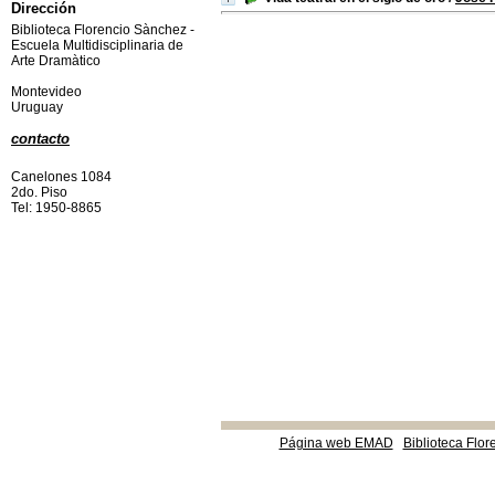
Dirección
Biblioteca Florencio Sànchez -
Escuela Multidisciplinaria de
Arte Dramàtico
Montevideo
Uruguay
contacto
Canelones 1084
2do. Piso
Tel: 1950-8865
Página web EMAD
Biblioteca Flor