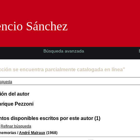
Florencio Sánchez -EMAD-
encio Sánchez
Búsqueda avanzada
cción se encuentra parcialmente catalogada en línea"
squeda
ión del autor
nrique Pezzoni
os disponibles escritos por este autor (1)
Refinar búsqueda
memorias
/
André Malraux
(1968)