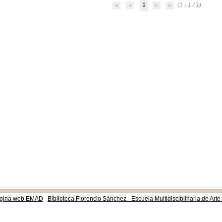
1
(1 - 1 / 1)
gina web EMAD
Biblioteca Florencio Sànchez - Escuela Multidisciplinaria de Art