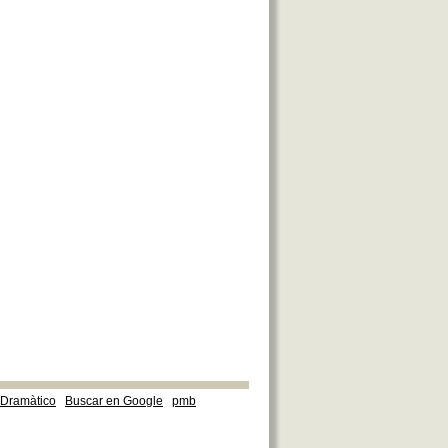
e Dramàtico
Buscar en Google
pmb