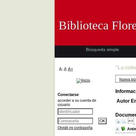
Biblioteca 
Biblioteca Flor
Búsqueda simple
"La cole
A-
A
A+
Nueva bú
Informac
Conectarse
acceder a su cuenta de
Autor E
usuario
Document
Olvidé mi contraseña
Anti