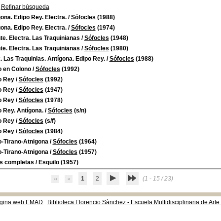
Refinar búsqueda
ona. Edipo Rey. Electra.
/
Sófocles
(1988)
ona. Edipo Rey. Electra.
/
Sófocles
(1974)
e. Electra. Las Traquinianas
/
Sófocles
(1948)
e. Electra. Las Traquinianas
/
Sófocles
(1980)
 Las Traquinias. Antígona. Edipo Rey.
/
Sófocles
(1988)
o en Colono
/
Sófocles
(1992)
o Rey
/
Sófocles
(1992)
o Rey
/
Sófocles
(1947)
o Rey
/
Sófocles
(1978)
 Rey. Antígona.
/
Sófocles
(s/n)
o Rey
/
Sófocles
(s/f)
o Rey
/
Sófocles
(1984)
o-Tirano-Atnigona
/
Sófocles
(1964)
o-Tirano-Atnigona
/
Sófocles
(1957)
s completas
/
Esquilo
(1957)
1
2
(1 - 15 / 23)
gina web EMAD
Biblioteca Florencio Sànchez - Escuela Multidisciplinaria de Art