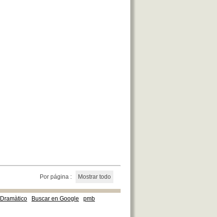
Por página :
Mostrar todo
e Dramàtico
Buscar en Google
pmb