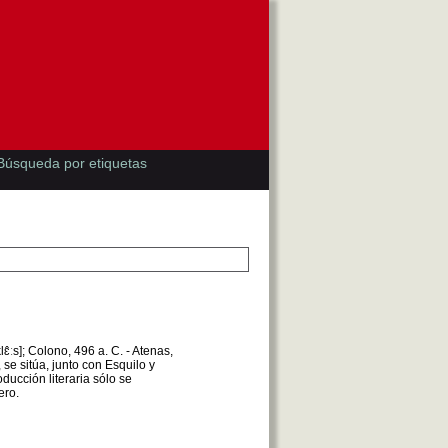
Búsqueda por etiquetas
̂ːs]; Colono, 496 a. C. - Atenas,
 se sitúa, junto con Esquilo y
ducción literaria sólo se
ero.