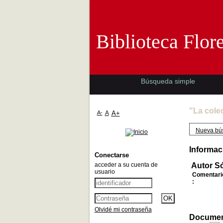
Biblioteca 
Biblioteca Flor
Búsqueda simple
"La cole
A-
A
A+
Nueva bú
Informac
Conectarse
acceder a su cuenta de
Autor Sóf
usuario
Comentari
:
Olvidé mi contraseña
Document