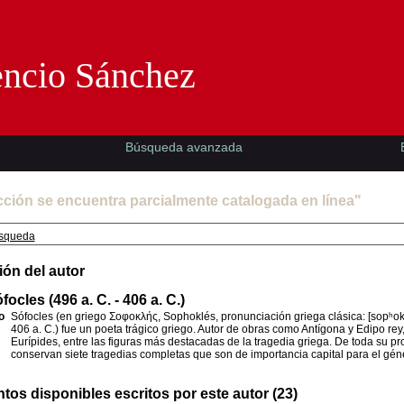
Florencio Sánchez -EMAD-
encio Sánchez
Búsqueda avanzada
cción se encuentra parcialmente catalogada en línea"
squeda
ión del autor
ocles (496 a. C. - 406 a. C.)
o
Sófocles (en griego Σοφοκλής, Sophoklés, pronunciación griega clásica: [sopʰoklɛ
406 a. C.) fue un poeta trágico griego. Autor de obras como Antígona y Edipo rey,
Eurípides, entre las figuras más destacadas de la tragedia griega. De toda su pro
conservan siete tragedias completas que son de importancia capital para el gén
os disponibles escritos por este autor (23)