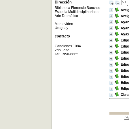
Dirección
Biblioteca Florencio Sànchez -
Antíg
Escuela Multidisciplinaria de
Arte Dramàtico
Antíg
Ayant
Montevideo
Uruguay
Ayant
Ayax.
contacto
Edip
Canelones 1084
Edip
2do. Piso
Edip
Tel: 1950-8865
Edip
Edipo
Edip
Edip
Edip
Edip
Obra
Pá