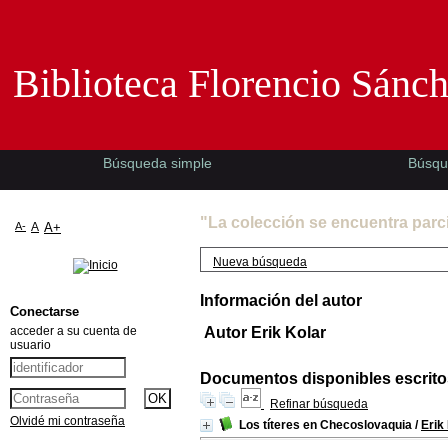
Biblioteca Florencio Sánchez -EMAD-
Biblioteca Florencio Sánc
Búsqueda simple
Búsqu
"La colección se encuentra parc
A-
A
A+
Nueva búsqueda
Información del autor
Conectarse
acceder a su cuenta de
Autor Erik Kolar
usuario
Documentos disponibles escritos
Refinar búsqueda
Olvidé mi contraseña
Los títeres en Checoslovaquia
/
Erik