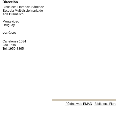
Dirección
Biblioteca Florencio Sànchez -
Escuela Multidisciplinaria de
Arte Dramàtico
Montevideo
Uruguay
contacto
Canelones 1084
2do. Piso
Tel: 1950-8865
Página web EMAD
Biblioteca Flor