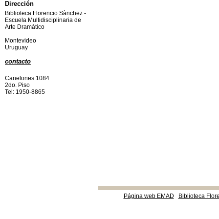
Dirección
Biblioteca Florencio Sànchez -
Escuela Multidisciplinaria de
Arte Dramàtico
Montevideo
Uruguay
contacto
Canelones 1084
2do. Piso
Tel: 1950-8865
Página web EMAD
Biblioteca Flor