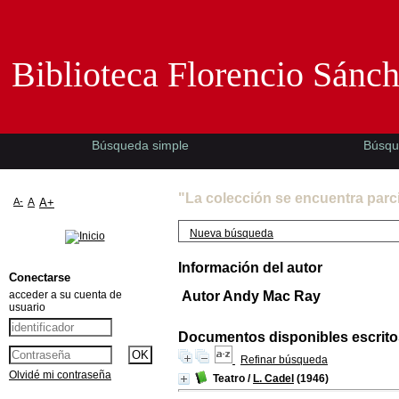
Biblioteca Florencio Sánchez -EMAD-
Biblioteca Florencio Sánc
Búsqueda simple
Búsqu
"La colección se encuentra parc
A-
A
A+
Nueva búsqueda
Información del autor
Conectarse
acceder a su cuenta de
Autor Andy Mac Ray
usuario
Documentos disponibles escritos
Refinar búsqueda
Olvidé mi contraseña
Teatro
/
L. Cadel
(1946)