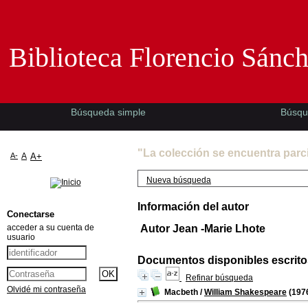
Biblioteca Florencio Sánchez -EMAD-
Biblioteca Florencio Sánc
Búsqueda simple
Búsqu
"La colección se encuentra parc
A-
A
A+
Nueva búsqueda
Información del autor
Conectarse
acceder a su cuenta de
Autor Jean -Marie Lhote
usuario
Documentos disponibles escritos
Refinar búsqueda
Olvidé mi contraseña
Macbeth
/
William Shakespeare
(197