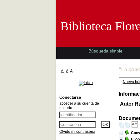
Biblioteca 
Biblioteca Flor
Búsqueda simple
"La cole
A-
A
A+
Nueva bú
Informac
Conectarse
acceder a su cuenta de
Autor Ra
usuario
Document
Olvidé mi contraseña
Conv
El o