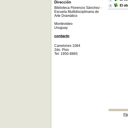
Dirección
El o
Biblioteca Florencio Sànchez -
Escuela Multidisciplinaria de
Arte Dramàtico
Montevideo
Uruguay
contacto
Canelones 1084
2do. Piso
Tel: 1950-8865
Pá