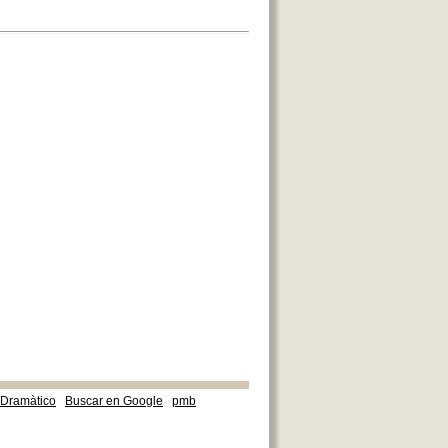
e Dramàtico
Buscar en Google
pmb