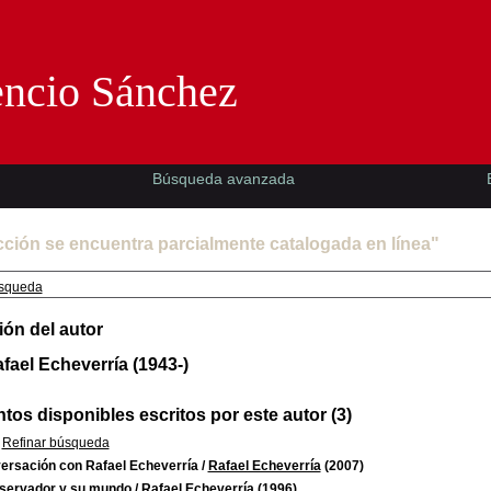
Florencio Sánchez -EMAD-
encio Sánchez
Búsqueda avanzada
cción se encuentra parcialmente catalogada en línea"
squeda
ión del autor
fael Echeverría (1943-)
os disponibles escritos por este autor (3)
Refinar búsqueda
ersación con Rafael Echeverría
/
Rafael Echeverría
(2007)
bservador y su mundo
/
Rafael Echeverría
(1996)