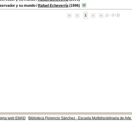
bservador y su mundo
/
Rafael Echeverría
(1996)
1
(1 - 3 / 3)
gina web EMAD
Biblioteca Florencio Sànchez - Escuela Multidisciplinaria de Art