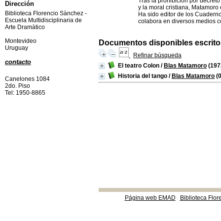
Tras la prohibición por decreto 
Dirección
y la moral cristiana, Matamoro
Biblioteca Florencio Sànchez -
Ha sido editor de los Cuadern
Escuela Multidisciplinaria de
colabora en diversos medios com
Arte Dramàtico
Montevideo
Documentos disponibles escritos
Uruguay
Refinar búsqueda
contacto
El teatro Colon
/
Blas Matamoro
(197
Historia del tango
/
Blas Matamoro
(
Canelones 1084
2do. Piso
Tel: 1950-8865
Página web EMAD
Biblioteca Flor