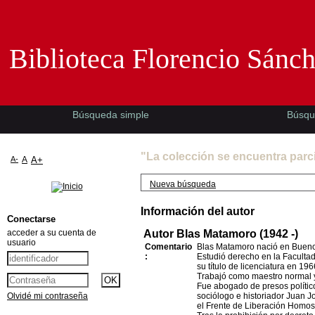
Biblioteca Florencio Sánchez -EMAD-
Biblioteca Florencio Sánc
Búsqueda simple
Búsqu
"La colección se encuentra parc
A-
A
A+
Nueva búsqueda
Información del autor
Conectarse
acceder a su cuenta de
Autor Blas Matamoro (1942 -)
usuario
Comentario
Blas Matamoro nació en Buenos
:
Estudió derecho en la Faculta
su título de licenciatura en 196
Trabajó como maestro normal 
Fue abogado de presos polític
Olvidé mi contraseña
sociólogo e historiador Juan Jo
el Frente de Liberación Homos