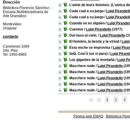
Dirección
L'amie de leurs femmes. (L'amica del
Biblioteca Florencio Sànchez -
Cada cual a su juego
/
Luigi Pirandell
Escuela Multidisciplinaria de
Arte Dramàtico
Cada cual a su juego
/
Luigi Pirandell
Cuando se es alguien
/
Luigi Pirandel
Montevideo
Uruguay
Cuentos
/
Luigi Pirandello
(1977)
Dal naso al cielo.
/
Luigi Pirandello
(1
contacto
El hombre, la bestia y la virtud
/
Luigi
Canelones 1084
Esta noche se improvisa
/
Luigi Pira
2do. Piso
liolà. Cosí è (se vi pare)
/
Luigi Pirand
Tel: 1950-8865
Los gigantes de la montaña
/
Luigi Pi
Maschere nude
/
Luigi Pirandello
(19
Maschere nude
/
Luigi Pirandello
(19
Maschere nude
/
Luigi Pirandello
(19
Maschere nude
/
Luigi Pirandello
(19
Maschere nude
/
Luigi Pirandello
(19
1
2
3
Página web EMAD
Biblioteca Flor