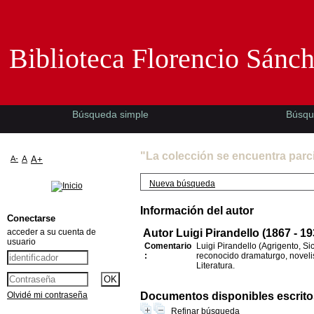
Biblioteca Florencio Sánchez -EMAD-
Biblioteca Florencio Sánc
Búsqueda simple
Búsqu
"La colección se encuentra parc
A-
A
A+
Nueva búsqueda
Información del autor
Conectarse
acceder a su cuenta de
Autor Luigi Pirandello (1867 - 19
usuario
Comentario
Luigi Pirandello (Agrigento, Sic
:
reconocido dramaturgo, novelis
Literatura.
Olvidé mi contraseña
Documentos disponibles escritos
Refinar búsqueda