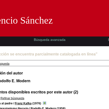
Florencio Sánchez -EMAD-
encio Sánchez
Búsqueda avanzada
cción se encuentra parcialmente catalogada en línea"
squeda
ión del autor
odolfo E. Modern
os disponibles escritos por este autor (2)
Refinar búsqueda
 al padre
/
Franz Kafka
(1976)
presionismo literario
/
Rodolfo E. Modern
(1958)