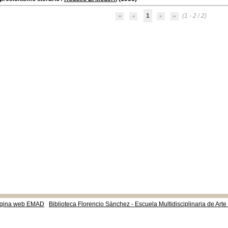
1
(1 - 2 / 2)
gina web EMAD
Biblioteca Florencio Sànchez - Escuela Multidisciplinaria de Art