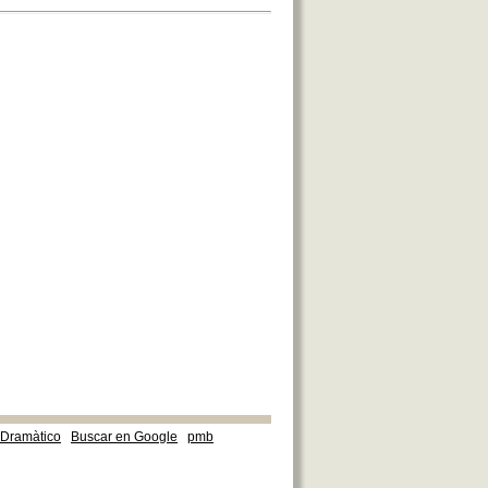
e Dramàtico
Buscar en Google
pmb