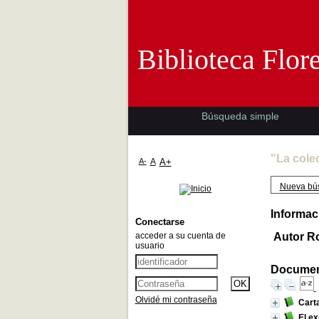
Biblioteca 
Biblioteca Flor
Búsqueda simple
"La cole
A-
A
A+
Nueva bú
Informac
Conectarse
acceder a su cuenta de
Autor R
usuario
Document
Olvidé mi contraseña
Carta
El ex