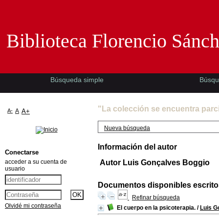
Biblioteca Florencio Sánchez -EMAD-
Biblioteca Florencio Sánc
Búsqueda simple
Búsqu
"La colección se encuentra parc
A-
A
A+
Nueva búsqueda
Información del autor
Conectarse
acceder a su cuenta de
Autor Luis Gonçalves Boggio
usuario
Documentos disponibles escritos
Refinar búsqueda
Olvidé mi contraseña
El cuerpo en la psicoterapia.
/
Luis G