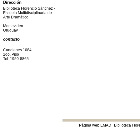
Dirección
Biblioteca Florencio Sànchez -
Escuela Multidisciplinaria de
Arte Dramàtico
Montevideo
Uruguay
contacto
Canelones 1084
2do. Piso
Tel: 1950-8865
Página web EMAD
Biblioteca Flor