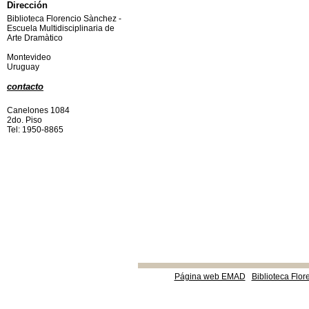
Dirección
Biblioteca Florencio Sànchez -
Escuela Multidisciplinaria de
Arte Dramàtico
Montevideo
Uruguay
contacto
Canelones 1084
2do. Piso
Tel: 1950-8865
Página web EMAD
Biblioteca Flor