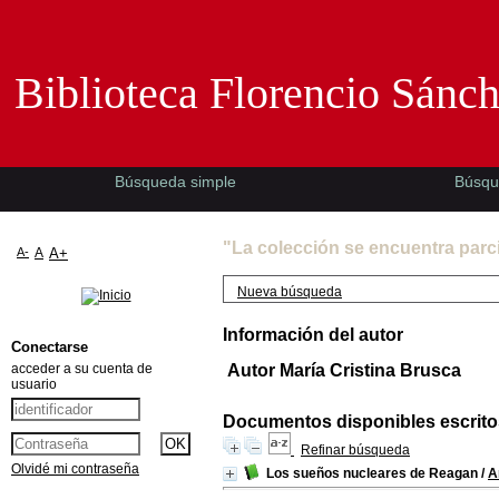
Biblioteca Florencio Sánchez -EMAD-
Biblioteca Florencio Sánc
Búsqueda simple
Búsqu
"La colección se encuentra parc
A-
A
A+
Nueva búsqueda
Información del autor
Conectarse
acceder a su cuenta de
Autor María Cristina Brusca
usuario
Documentos disponibles escritos
Refinar búsqueda
Olvidé mi contraseña
Los sueños nucleares de Reagan
/
A