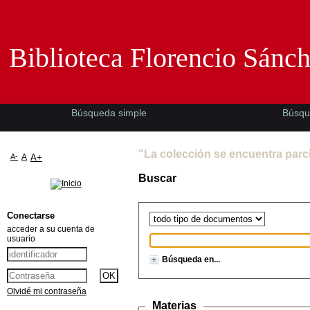
Biblioteca Florencio Sánchez -EMAD-
Biblioteca Florencio Sánc
Búsqueda simple
Búsqu
"La colección se encuentra parc
A-
A
A+
Buscar
Conectarse
acceder a su cuenta de
usuario
Búsqueda en...
Olvidé mi contraseña
Materias